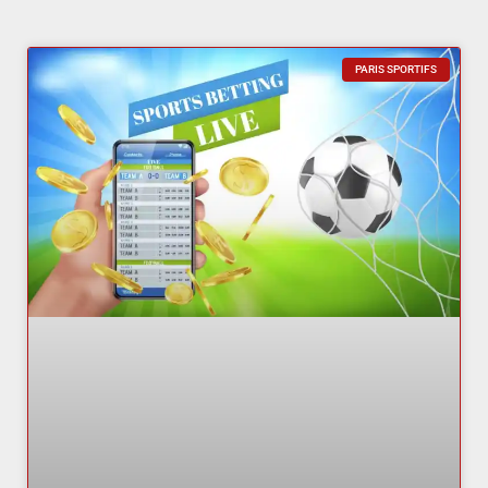
PARIS SPORTIFS