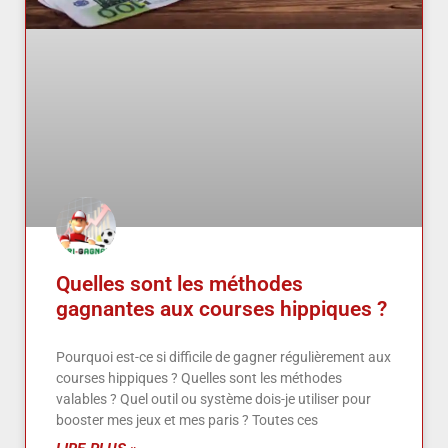
Quelles sont les méthodes
gagnantes aux courses hippiques ?
Pourquoi est-ce si difficile de gagner régulièrement aux
courses hippiques ? Quelles sont les méthodes
valables ? Quel outil ou système dois-je utiliser pour
booster mes jeux et mes paris ? Toutes ces