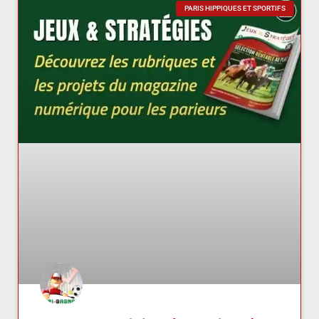
PARIS HIPPIQUES ET SPORTIFS