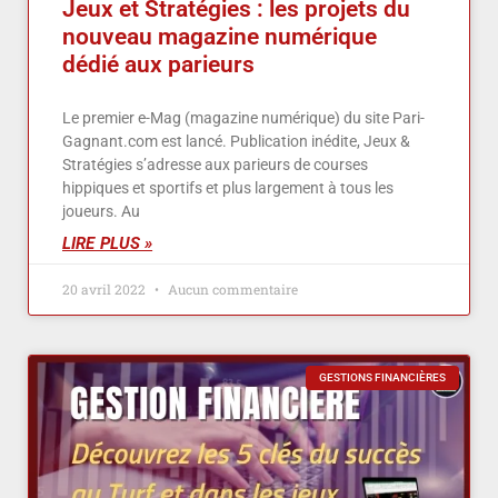
Jeux et Stratégies : les projets du
nouveau magazine numérique
dédié aux parieurs
Le premier e-Mag (magazine numérique) du site Pari-
Gagnant.com est lancé. Publication inédite, Jeux &
Stratégies s’adresse aux parieurs de courses
hippiques et sportifs et plus largement à tous les
joueurs. Au
LIRE PLUS »
20 avril 2022
Aucun commentaire
GESTIONS FINANCIÈRES