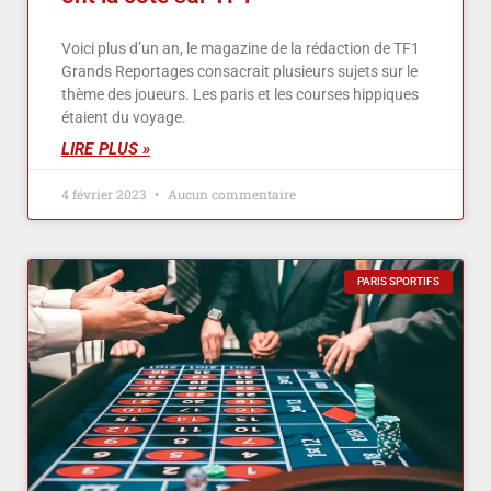
Voici plus d’un an, le magazine de la rédaction de TF1
Grands Reportages consacrait plusieurs sujets sur le
thème des joueurs. Les paris et les courses hippiques
étaient du voyage.
LIRE PLUS »
4 février 2023
Aucun commentaire
PARIS SPORTIFS