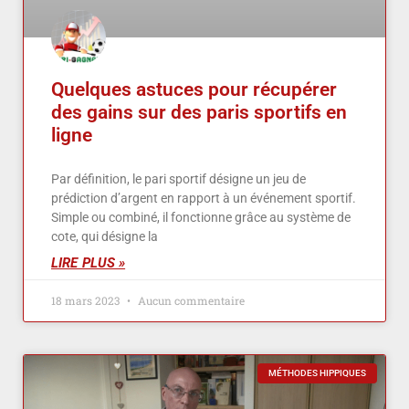
Quelques astuces pour récupérer
des gains sur des paris sportifs en
ligne
Par définition, le pari sportif désigne un jeu de
prédiction d’argent en rapport à un événement sportif.
Simple ou combiné, il fonctionne grâce au système de
cote, qui désigne la
LIRE PLUS »
18 mars 2023
Aucun commentaire
MÉTHODES HIPPIQUES