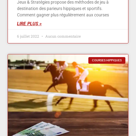
Jeux & Stratégies propose des méthodes de jeu à
destination des parieurs hippiques et sportifs.
Comment gagner plus régulièrement aux courses
LIRE PLUS »
6 juillet 2022
Aucun commentaire
COURSES HIPPIQUES