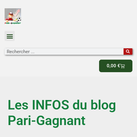
Courses hippiques
Paris sportifs
0,00
€
Les
INFOS
du blog
Pari-Gagnant