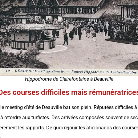
Hippodrome de Clairefontaine à Deauville
Des courses difficiles mais rémunératrice
le meeting d’été de Deauville bat son plein. Réputées difficiles à
l à retordre aux turfistes. Des arrivées composées souvent de s
èrement les rapports. De quoi réjouir les aficionados des courses
e.