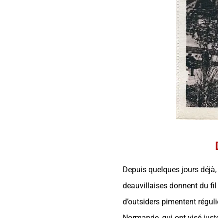
Depuis quelques jours déjà, 
deauvillaises donnent du fi
d’outsiders pimentent réguli
Normande, qui ont visé just