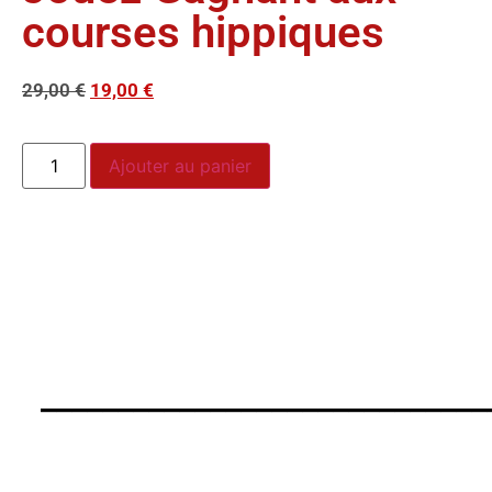
courses hippiques
29,00
€
19,00
€
Ajouter au panier
_____________________________