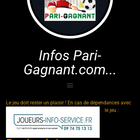
Infos Pari-
Gagnant.com...
Le jeu doit rester un plaisir ! En cas de dépendances avec
le jeu :