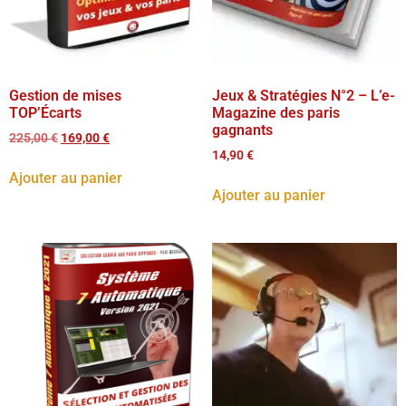
Gestion de mises
Jeux & Stratégies N°2 – L’e-
TOP’Écarts
Magazine des paris
gagnants
225,00
€
169,00
€
14,90
€
Ajouter au panier
Ajouter au panier