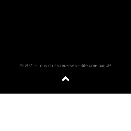
© 2021 - Tous droits réservés - Site créé par JP