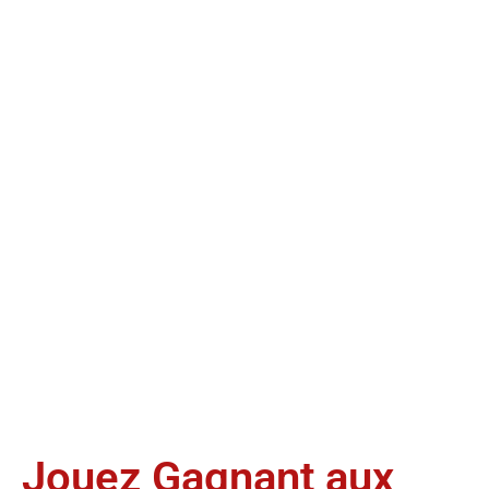
Jouez Gagnant aux