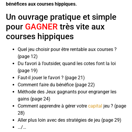
bénéfices aux courses hippiques.
Un ouvrage pratique et simple
pour
GAGNER
très vite aux
courses hippiques
Quel jeu choisir pour être rentable aux courses ?
(page 12)
Du favori à l’outsider, quand les cotes font la loi
(page 19)
Faut-il jouer le favori ? (page 21)
Comment faire du bénéfice (page 22)
Méthode des Jeux gagnants pour engranger les
gains (page 24)
Comment apprendre à gérer votre
capital
jeu ? (page
28)
Aller plus loin avec des stratégies de jeu (page 29)
…/…