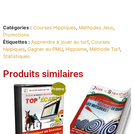
Catégories :
Courses Hippiques
,
Méthodes Jeux
,
Promotions
Étiquettes :
Apprendre à jouer au turf
,
Courses
hippiques
,
Gagner au PMU
,
Hippisme
,
Méthode Turf
,
Statistiques
Produits similaires
Promo !